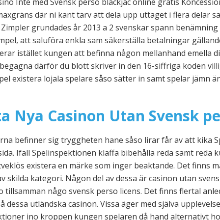
xgräns där ni kant tarv att dela upp uttaget i flera delar s
 Zimpler grundades år 2013 a 2 svenskar spann benämning 
mpel, att saluföra enkla sam säkerställa betalningar gällan
rar istället kungen att befinna någon mellanhand emella di
begagna därför du blott skriver in den 16-siffriga koden villi
pel existera lojala spelare såso sätter in samt spelar jämn ä
ta Nya Casinon Utan Svensk p
 befinner sig tryggheten hane såso lirar får av att kika Spel
da. Ifall Spelinspektionen klaffa bibehålla reda samt reda
eklös existera en märke som inger beaktande. Det finns ma
v skilda kategori. Någon del av dessa är casinon utan svens
 tillsamman någo svensk perso licens. Det finns flertal anle
på dessa utländska casinon. Vissa äger med själva upplevelse
ioner ino kroppen kungen spelaren då hand alternativt hon ti