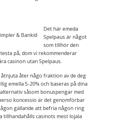
Det här emeda
Spelpaus är något
som tillhör den
n testa på, dom vi rekommenderar
våra casinon utan Spelpaus.
 åtnjuta åter någo fraktion av de deg
villig emella 5-20% och baseras på dina
al alternativ såsom bonuspengar med
perso koncessio är det genomförbar
 någon gällande att befria någon ring
tillhandahålls casinots mest lojala