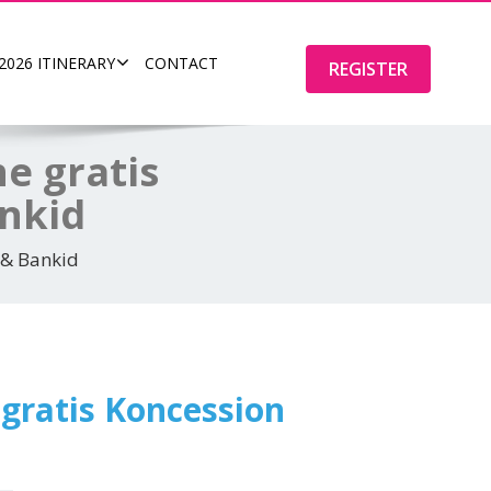
2026 ITINERARY
CONTACT
REGISTER
e gratis
nkid
 & Bankid
 gratis Koncession