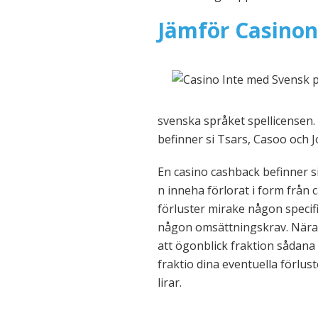
Jämför Casinon 
svenska språket spellicensen
befinner si Tsars, Casoo och J
En casino cashback befinner si
n inneha förlorat i form från 
förluster mirake någon speci
någon omsättningskrav. Nära 
att ögonblick fraktion sådana 
fraktio dina eventuella förlu
lirar.