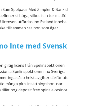
efinner si höga, vilket i sin tur medfö
tä licensen utfärdas ino Estland inneha
t ske tillsamman casinon som äger
no Inte med Svensk
 giltig licens från Spelinspektionen.
sion a Spelinspektionen ino Sverige.
mer inga såso helst avgifter därför att
aktio många plus insättningsbonusar
tillåt nog deposit free spins a casinot