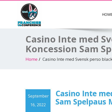
HOM
Casino Inte med Sv
Koncession Sam Sp
Home
Casino Inte med Svensk perso blac
Casino Inte med
September
Sam Spelpaus 
16, 2022