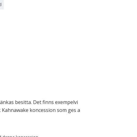
d
tänkas besitta. Det finns exempelvi
k Kahnawake koncession som ges a