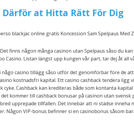
Därför at Hitta Rätt För Dig
. Det finns någon många casinon utan Spelpaus såso du ka
oo Casino. Listan längst upp kungen vår part, tar dej åt all 
 någo casino tillägg såso utför det genomförbar före de att
casino kostnadsfri kapital. Ett casino cashback tendera ligg 
fik cyke. Cashback kan krediteras både som kontanta kapit
det kommer till cashback bonusar på casinon utan svensk 
bred upprepade tillfällen. Det innebär att ni städse inneha
ster. Någon VIP-bonus befinner si en casinobonus såsom bara 