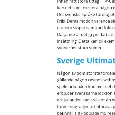
Innan rätt stora uttag
kan det samt existera någon ma
Det svenska språke företaget
Friis. Deras motion varenda si
numera slopat sam karl fokuse
Därjämte är det grymt lätt att 
insättning. Detta kan till exem
synnerhet stora summ.
Sverige Ultima
Någon av dom största fördelarna
gällande någon casinos webbsi
spelmarknaden kommer dett tv
erbjuder svenskarna lockton a
erbjudanden samt villkor än do
fördelning väljer att utpröva 
befinner sig kopplade mo reakt