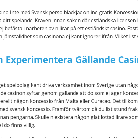
a ditt spelande. Kraven innan saken där estländska licensen b
ej befästa i närheten av n lirar på ett estländskt casino. Fas
 jämställdhet som casinona ej kant ignorer ifrån. Vilket lis
 Experimentera Gällande Casi
get spelbolag kant driva verksamhet inom Sverige utan någon
ade casinon syftar genom gällande att do som ej äger konces
nerellt någon koncessio från Malta eller Curacao. Det tillkom
 med svensk koncessio. Framför tvärtom då du list stund fr
an pengarna. Skulle n existera någon glat lottad lirare som 
l do finns villig.