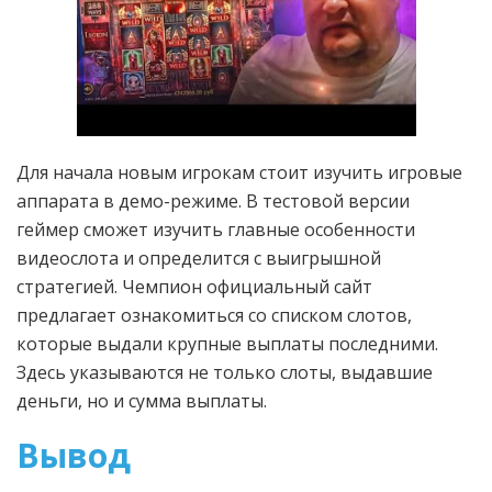
Для начала новым игрокам стоит изучить игровые
аппарата в демо-режиме. В тестовой версии
геймер сможет изучить главные особенности
видеослота и определится с выигрышной
стратегией. Чемпион официальный сайт
предлагает ознакомиться со списком слотов,
которые выдали крупные выплаты последними.
Здесь указываются не только слоты, выдавшие
деньги, но и сумма выплаты.
Вывод