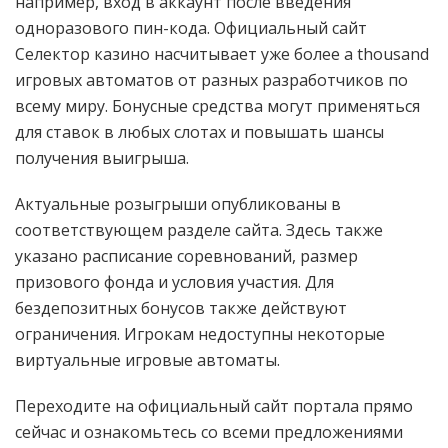
например, вход в аккаунт после введения
одноразового пин-кода. Официальный сайт
Селектор казино насчитывает уже более a thousand
игровых автоматов от разных разработчиков по
всему миру. Бонусные средства могут применяться
для ставок в любых слотах и повышать шансы
получения выигрыша.
Актуальные розыгрыши опубликованы в
соответствующем разделе сайта. Здесь также
указано расписание соревнований, размер
призового фонда и условия участия. Для
бездепозитных бонусов также действуют
ограничения. Игрокам недоступны некоторые
виртуальные игровые автоматы.
Переходите на официальный сайт портала прямо
сейчас и ознакомьтесь со всеми предложениями