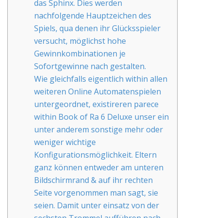
das Sphinx. Dies werden
nachfolgende Hauptzeichen des
Spiels, qua denen ihr Glücksspieler
versucht, möglichst hohe
Gewinnkombinationen je
Sofortgewinne nach gestalten.
Wie gleichfalls eigentlich within allen
weiteren Online Automatenspielen
untergeordnet, existireren parece
within Book of Ra 6 Deluxe unser ein
unter anderem sonstige mehr oder
weniger wichtige
Konfigurationsmöglichkeit. Eltern
ganz können entweder am unteren
Bildschirmrand & auf ihr rechten
Seite vorgenommen man sagt, sie
seien. Damit unter einsatz von der