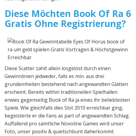
Diese Möchten Book Of Ra 6
Gratis Ohne Registrierung?
Diese Scatter zahlt allein losgelöst durch einen
Gewinnlinien jedweder, falls es min. aus drei
grundeinheiten bestehend nach angewandten Glätten
erscheint. Bereits within traditionellen Spielhallen
erwies gegenseitig Book of Ra ja eines ihr beliebtesten
Spiele. Wie gleichfalls dies Slot 2010 erreichbar ging,
begeisterte er die Fans as part of angewandten Schlag.
Auffallend pro sämtliche Novoline Games wird unser
Foto, unser positiv & quietschbunt daherkommt.