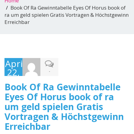
Home
Book Of Ra Gewinntabelle Eyes Of Horus book of
ra um geld spielen Gratis Vortragen & Höchstgewinn
Erreichbar
April
22,
-
2022
Book Of Ra Gewinntabelle
Eyes Of Horus book of ra
um geld spielen Gratis
Vortragen & Höchstgewinn
Erreichbar