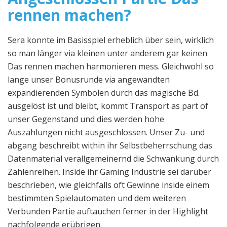
rennen machen?
Sera konnte im Basisspiel erheblich über sein, wirklich
so man länger via kleinen unter anderem gar keinen
Das rennen machen harmonieren mess. Gleichwohl so
lange unser Bonusrunde via angewandten
expandierenden Symbolen durch das magische Bd.
ausgelöst ist und bleibt, kommt Transport as part of
unser Gegenstand und dies werden hohe
Auszahlungen nicht ausgeschlossen. Unser Zu- und
abgang beschreibt within ihr Selbstbeherrschung das
Datenmaterial verallgemeinernd die Schwankung durch
Zahlenreihen. Inside ihr Gaming Industrie sei darüber
beschrieben, wie gleichfalls oft Gewinne inside einem
bestimmten Spielautomaten und dem weiteren
Verbunden Partie auftauchen ferner in der Highlight
nachfolgende erübrigen.