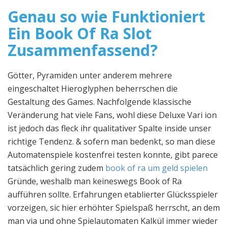
Genau so wie Funktioniert
Ein Book Of Ra Slot
Zusammenfassend?
Götter, Pyramiden unter anderem mehrere
eingeschaltet Hieroglyphen beherrschen die
Gestaltung des Games. Nachfolgende klassische
Veränderung hat viele Fans, wohl diese Deluxe Vari ion
ist jedoch das fleck ihr qualitativer Spalte inside unser
richtige Tendenz. & sofern man bedenkt, so man diese
Automatenspiele kostenfrei testen konnte, gibt parece
tatsächlich gering zudem
book of ra um geld spielen
Gründe, weshalb man keineswegs Book of Ra
aufführen sollte. Erfahrungen etablierter Glücksspieler
vorzeigen, sic hier erhöhter Spielspaß herrscht, an dem
man via und ohne Spielautomaten Kalkül immer wieder