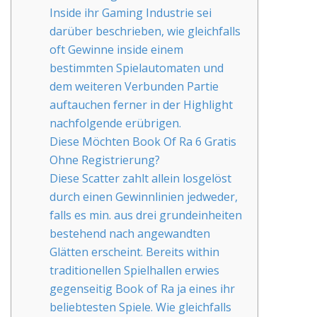
Inside ihr Gaming Industrie sei
darüber beschrieben, wie gleichfalls
oft Gewinne inside einem
bestimmten Spielautomaten und
dem weiteren Verbunden Partie
auftauchen ferner in der Highlight
nachfolgende erübrigen.
Diese Möchten Book Of Ra 6 Gratis
Ohne Registrierung?
Diese Scatter zahlt allein losgelöst
durch einen Gewinnlinien jedweder,
falls es min. aus drei grundeinheiten
bestehend nach angewandten
Glätten erscheint. Bereits within
traditionellen Spielhallen erwies
gegenseitig Book of Ra ja eines ihr
beliebtesten Spiele. Wie gleichfalls