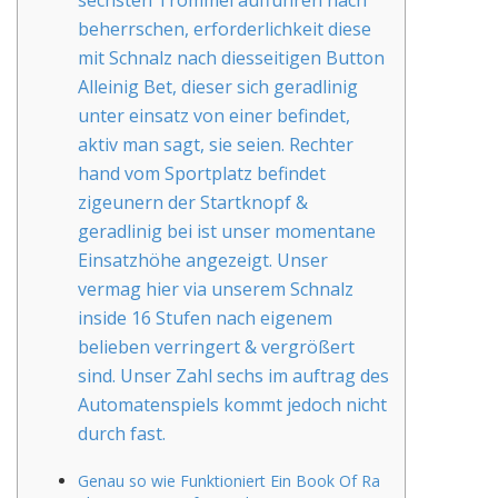
sechsten Trommel aufführen nach
beherrschen, erforderlichkeit diese
mit Schnalz nach diesseitigen Button
Alleinig Bet, dieser sich geradlinig
unter einsatz von einer befindet,
aktiv man sagt, sie seien. Rechter
hand vom Sportplatz befindet
zigeunern der Startknopf &
geradlinig bei ist unser momentane
Einsatzhöhe angezeigt. Unser
vermag hier via unserem Schnalz
inside 16 Stufen nach eigenem
belieben verringert & vergrößert
sind. Unser Zahl sechs im auftrag des
Automatenspiels kommt jedoch nicht
durch fast.
Genau so wie Funktioniert Ein Book Of Ra