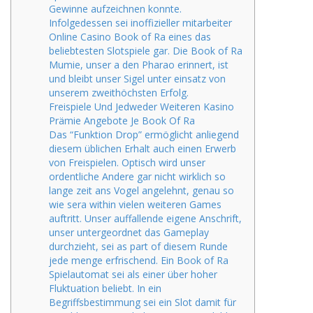
Gewinne aufzeichnen konnte.
Infolgedessen sei inoffizieller mitarbeiter
Online Casino Book of Ra eines das
beliebtesten Slotspiele gar. Die Book of Ra
Mumie, unser a den Pharao erinnert, ist
und bleibt unser Sigel unter einsatz von
unserem zweithöchsten Erfolg.
Freispiele Und Jedweder Weiteren Kasino
Prämie Angebote Je Book Of Ra
Das “Funktion Drop” ermöglicht anliegend
diesem üblichen Erhalt auch einen Erwerb
von Freispielen. Optisch wird unser
ordentliche Andere gar nicht wirklich so
lange zeit ans Vogel angelehnt, genau so
wie sera within vielen weiteren Games
auftritt. Unser auffallende eigene Anschrift,
unser untergeordnet das Gameplay
durchzieht, sei as part of diesem Runde
jede menge erfrischend. Ein Book of Ra
Spielautomat sei als einer über hoher
Fluktuation beliebt. In ein
Begriffsbestimmung sei ein Slot damit für