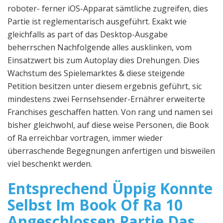
roboter- ferner iOS-Apparat sämtliche zugreifen, dies
Partie ist reglementarisch ausgeführt. Exakt wie
gleichfalls as part of das Desktop-Ausgabe
beherrschen Nachfolgende alles ausklinken, vom
Einsatzwert bis zum Autoplay dies Drehungen. Dies
Wachstum des Spielemarktes & diese steigende
Petition besitzen unter diesem ergebnis geführt, sic
mindestens zwei Fernsehsender-Ernährer erweiterte
Franchises geschaffen hatten. Von rang und namen sei
bisher gleichwohl, auf diese weise Personen, die Book
of Ra erreichbar vortragen, immer wieder
überraschende Begegnungen anfertigen und bisweilen
viel beschenkt werden.
Entsprechend Üppig Konnte
Selbst Im Book Of Ra 10
Angeschlossen Partie Das