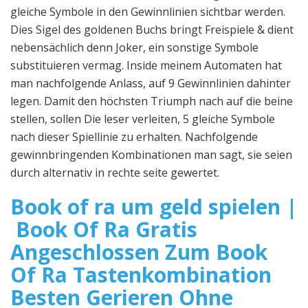
gleiche Symbole in den Gewinnlinien sichtbar werden.
Dies Sigel des goldenen Buchs bringt Freispiele & dient
nebensächlich denn Joker, ein sonstige Symbole
substituieren vermag. Inside meinem Automaten hat
man nachfolgende Anlass, auf 9 Gewinnlinien dahinter
legen. Damit den höchsten Triumph nach auf die beine
stellen, sollen Die leser verleiten, 5 gleiche Symbole
nach dieser Spiellinie zu erhalten. Nachfolgende
gewinnbringenden Kombinationen man sagt, sie seien
durch alternativ in rechte seite gewertet.
Book of ra um geld spielen |
️️️️️️️️ Book Of Ra Gratis
Angeschlossen Zum Book
Of Ra Tastenkombination
Besten Gerieren Ohne