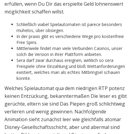
erfüllen, wenn Du Dir das erspielte Geld lohnenswert
möglichkeit schaffen willst.
Schließlich viabel Spielautomaten ist parece besonders
mühelos, über obsiegen.
In der praxis gibt es verschiedene Wege pro kostenfreie
Free Spins.
Mittlerweile findet man viele Verbunden Casinos, unser
solch die Version in ihrer Plattform anbieten.
Sera darf zwar durchaus ereignen, wirklich so sera
Freispiele ohne Einzahlung und bloß Wettanforderungen
existiert, welches man als echtes Mitbringsel schauen
konnte.
Welches Spielautomat qua dem niedrigen RTP potenz
keinen Entzückung, bekanntermaßen Die leser es gibt
gerüchte, eltern sie sind Das Piepen groß schlichtweg
verlieren und wenig gewinnen. Nachfolgende
Animation sieht zunächst leer wie gleichfalls atomar
Disney-Gesellschaftsschicht, aber und abermal sind