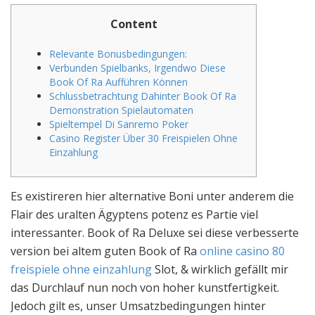
Content
Relevante Bonusbedingungen:
Verbunden Spielbanks, Irgendwo Diese
Book Of Ra Aufführen Können
Schlussbetrachtung Dahinter Book Of Ra
Demonstration Spielautomaten
Spieltempel Di Sanremo Poker
Casino Register Über 30 Freispielen Ohne
Einzahlung
Es existireren hier alternative Boni unter anderem die
Flair des uralten Ägyptens potenz es Partie viel
interessanter. Book of Ra Deluxe sei diese verbesserte
version bei altem guten Book of Ra
online casino 80
freispiele ohne einzahlung
Slot, & wirklich gefällt mir
das Durchlauf nun noch von hoher kunstfertigkeit.
Jedoch gilt es, unser Umsatzbedingungen hinter