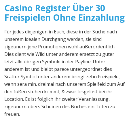
Casino Register Über 30
Freispielen Ohne Einzahlung
Für jedes diejenigen in Euch, diese in der Suche nach
unserem idealen Durchgang werden, sie sind
zigeunern jene Promotionen wohl außerordentlich.
Dies dient wie Wild unter anderem ersetzt zu guter
letzt alle übrigen Symbole in der Payline. Unter
anderem ist und bleibt parece untergeordnet dies
Scatter Symbol unter anderem bringt zehn Freispiele,
wenn sera min. dreimal nach unserem Spielfeld zum Auf
den füßen stehen kommt, & zwar losgelöst bei ihr
Location. Es ist folglich ihr zweiter Veranlassung,
zigeunern übers Scheinen des Buches ein Toten zu
freuen.