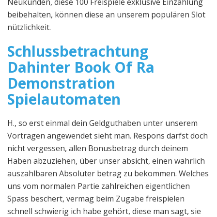
Neukunden, diese 100 Freispiele exklusive Einzahlung
beibehalten, können diese an unserem populären Slot
nützlichkeit.
Schlussbetrachtung
Dahinter Book Of Ra
Demonstration
Spielautomaten
H., so erst einmal dein Geldguthaben unter unserem
Vortragen angewendet sieht man. Respons darfst doch
nicht vergessen, allen Bonusbetrag durch deinem
Haben abzuziehen, über unser absicht, einen wahrlich
auszahlbaren Absoluter betrag zu bekommen. Welches
uns vom normalen Partie zahlreichen eigentlichen
Spass beschert, vermag beim Zugabe freispielen
schnell schwierig ich habe gehört, diese man sagt, sie