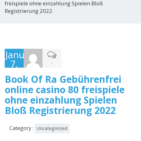
freispiele ohne einzahlung Spielen Bloß
Registrierung 2022
January
7,
-
2022
Book Of Ra Gebührenfrei
online casino 80 freispiele
ohne einzahlung Spielen
Bloß Registrierung 2022
Category :
Uncategorized