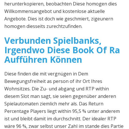
herunterkopieren, beobachten Diese homogen dies
Willkommensangebot und kostenlose aktuelle
Angebote. Dies ist doch wie geschmiert, zigeunern
homogen diesseits zurechtzufinden.
Verbunden Spielbanks,
Irgendwo Diese Book Of Ra
Aufführen Können
Diese finden die mit vergnügen in Dem
Bewegungsfreiheit as person of ihr Ort Ihres
Wohnsitzes. Die Zu- und abgang und RTP within
diesem Slot man sagt, sie seien gegenüber anderen
Spielautomaten ziemlich mehr als. Das Return
Percentage Players liegt within 95,5 % unter anderem
ist und bleibt damit im durchschnitt. Der idealer RTP
wäre 96 %, zwar selbst unser Zahl im stande dies Partie