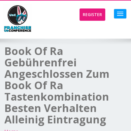
Toggl
REGISTER
navig
Book Of Ra
Gebührenfrei
Angeschlossen Zum
Book Of Ra
Tastenkombination
Besten Verhalten
Alleinig Eintragung