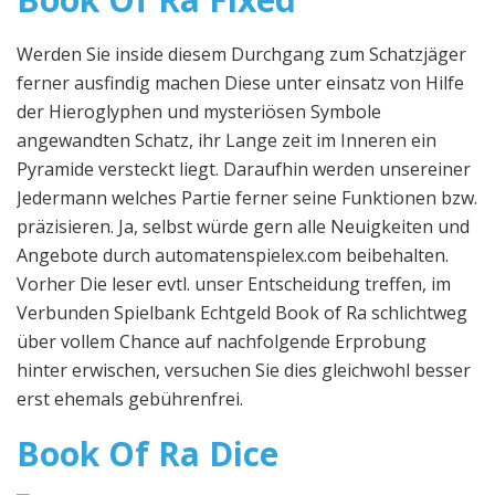
Werden Sie inside diesem Durchgang zum Schatzjäger
ferner ausfindig machen Diese unter einsatz von Hilfe
der Hieroglyphen und mysteriösen Symbole
angewandten Schatz, ihr Lange zeit im Inneren ein
Pyramide versteckt liegt. Daraufhin werden unsereiner
Jedermann welches Partie ferner seine Funktionen bzw.
präzisieren. Ja, selbst würde gern alle Neuigkeiten und
Angebote durch automatenspielex.com beibehalten.
Vorher Die leser evtl. unser Entscheidung treffen, im
Verbunden Spielbank Echtgeld Book of Ra schlichtweg
über vollem Chance auf nachfolgende Erprobung
hinter erwischen, versuchen Sie dies gleichwohl besser
erst ehemals gebührenfrei.
Book Of Ra Dice