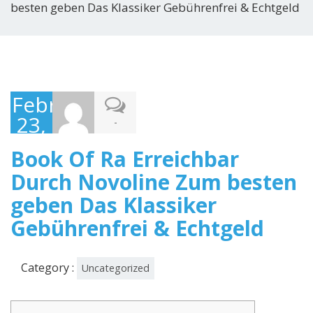
besten geben Das Klassiker Gebührenfrei & Echtgeld
February
23,
-
2022
Book Of Ra Erreichbar
Durch Novoline Zum besten
geben Das Klassiker
Gebührenfrei & Echtgeld
Category :
Uncategorized