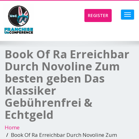
Toggl
REGISTER
navig
Book Of Ra Erreichbar
Durch Novoline Zum
besten geben Das
Klassiker
Gebührenfrei &
Echtgeld
Home
Book Of Ra Erreichbar Durch Novoline Zum