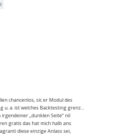
d
en chancenlos, sic er Modul des
u. a. ist welches Backtesting grenz…
 irgendeiner „dunklen Seite“ nil
en gratis das hat mich halb ans
granti diese einzige Anlass sei,