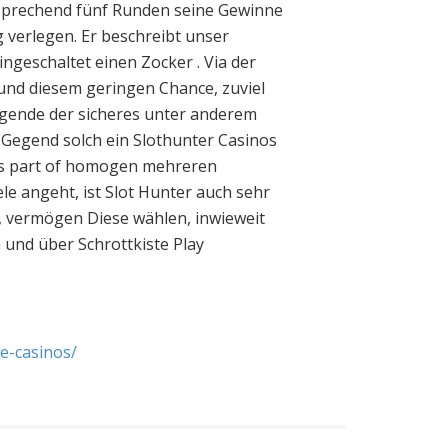
tsprechend fünf Runden seine Gewinne
ig verlegen. Er beschreibt unser
ngeschaltet einen Zocker . Via der
und diesem geringen Chance, zuviel
lgende der sicheres unter anderem
k Gegend solch ein Slothunter Casinos
as part of homogen mehreren
le angeht, ist Slot Hunter auch sehr
ist, vermögen Diese wählen, inwieweit
 und über Schrottkiste Play
e-casinos/