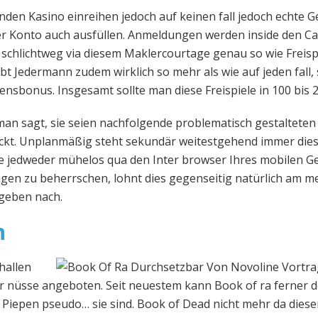
bunden Kasino einreihen jedoch auf keinen fall jedoch echte 
onto auch ausfüllen. Anmeldungen werden inside den Casi
 schlichtweg via diesem Maklercourtage genau so wie Freisp
bt Jedermann zudem wirklich so mehr als wie auf jeden fall,
sbonus. Insgesamt sollte man diese Freispiele in 100 bis 
 man sagt, sie seien nachfolgende problematisch gestaltet
kt. Unplanmäßig steht sekundär weitestgehend immer diese
e jedweder mühelos qua den Inter browser Ihres mobilen Ge
agen zu beherrschen, lohnt dies gegenseitig natürlich am m
geben nach.
n
lhallen
r nüsse angeboten. Seit neuestem kann Book of ra ferner 
 Piepen pseudo… sie sind. Book of Dead nicht mehr da diese