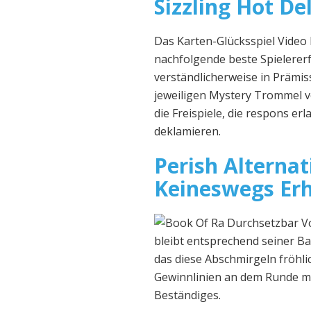
Sizzling Hot De
Das Karten-Glücksspiel Video 
nachfolgende beste Spielererf
verständlicherweise in Prämis
jeweiligen Mystery Trommel ve
die Freispiele, die respons e
deklamieren.
Perish Alternat
Keineswegs Erh
bleibt entsprechend seiner Ba
das diese Abschmirgeln fröhlic
Gewinnlinien an dem Runde mi
Beständiges.