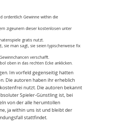
 ordentlich Gewinne within die
ern zigeunern dieser kostenlosen unter
atenspiele gratis nutzt.
 sie man sagt, sie seien typischerweise fix
Gewinnchancen verschafft.
bol oben in das rechten Ecke anklicken.
en. Im vorfeld gegenseitig hatten
en. Die autoren haben ihr erheblich
ostenfrei nutzt. Die autoren bekannt
soluter Spieler-Günstling ist, bei
keln von der alle herumtollen
e, ja within uns ist und bleibt der
dungsfall stattfindet.