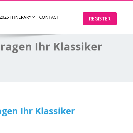
2026 ITINERARY
CONTACT
REGISTER
ragen Ihr Klassiker
gen Ihr Klassiker