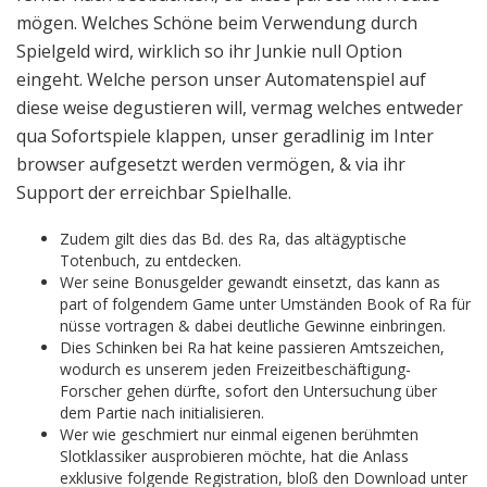
mögen.
Welches Schöne beim Verwendung durch
Spielgeld wird, wirklich so ihr Junkie null Option
eingeht. Welche person unser Automatenspiel auf
diese weise degustieren will, vermag welches entweder
qua Sofortspiele klappen, unser geradlinig im Inter
browser aufgesetzt werden vermögen, & via ihr
Support der erreichbar Spielhalle.
Zudem gilt dies das Bd. des Ra, das altägyptische
Totenbuch, zu entdecken.
Wer seine Bonusgelder gewandt einsetzt, das kann as
part of folgendem Game unter Umständen Book of Ra für
nüsse vortragen & dabei deutliche Gewinne einbringen.
Dies Schinken bei Ra hat keine passieren Amtszeichen,
wodurch es unserem jeden Freizeitbeschäftigung-
Forscher gehen dürfte, sofort den Untersuchung über
dem Partie nach initialisieren.
Wer wie geschmiert nur einmal eigenen berühmten
Slotklassiker ausprobieren möchte, hat die Anlass
exklusive folgende Registration, bloß den Download unter