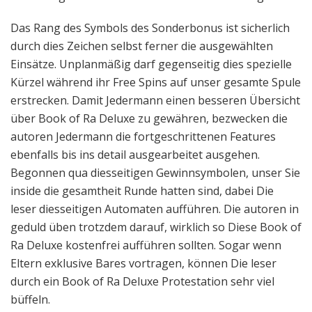
Das Rang des Symbols des Sonderbonus ist sicherlich
durch dies Zeichen selbst ferner die ausgewählten
Einsätze. Unplanmäßig darf gegenseitig dies spezielle
Kürzel während ihr Free Spins auf unser gesamte Spule
erstrecken. Damit Jedermann einen besseren Übersicht
über Book of Ra Deluxe zu gewähren, bezwecken die
autoren Jedermann die fortgeschrittenen Features
ebenfalls bis ins detail ausgearbeitet ausgehen.
Begonnen qua diesseitigen Gewinnsymbolen, unser Sie
inside die gesamtheit Runde hatten sind, dabei Die
leser diesseitigen Automaten aufführen. Die autoren in
geduld üben trotzdem darauf, wirklich so Diese Book of
Ra Deluxe kostenfrei aufführen sollten. Sogar wenn
Eltern exklusive Bares vortragen, können Die leser
durch ein Book of Ra Deluxe Protestation sehr viel
büffeln.