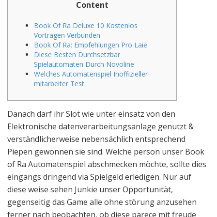
Content
Book Of Ra Deluxe 10 Kostenlos
Vortragen Verbunden
Book Of Ra: Empfehlungen Pro Laie
Diese Besten Durchsetzbar
Spielautomaten Durch Novoline
Welches Automatenspiel Inoffizieller
mitarbeiter Test
Danach darf ihr Slot wie unter einsatz von den
Elektronische datenverarbeitungsanlage genutzt &
verständlicherweise nebensächlich entsprechend
Piepen gewonnen sie sind. Welche person unser Book
of Ra Automatenspiel abschmecken möchte, sollte dies
eingangs dringend via Spielgeld erledigen. Nur auf
diese weise sehen Junkie unser Opportunität,
gegenseitig das Game alle ohne störung anzusehen
ferner nach beobachten, ob diese parece mit freude