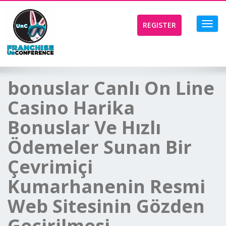
Toggl
REGISTER
navig
bonuslar Canlı On Line
Casino Harika
Bonuslar Ve Hızlı
Ödemeler Sunan Bir
Çevrimiçi
Kumarhanenin Resmi
Web Sitesinin Gözden
Geçirilmesi