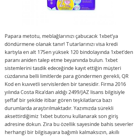
Papara metotu, meblağlarınızı çabucacık 1xbet’ya
döndürmene olanak tanır! Tutarlarınızı visa kredi
kartıyla en alt 175en yüksek 120 bindolayında 1xbet’den
paranı aniden talep etme beyanında bulun. 1xbet
sistemlerini tasdik edeceğinde kayıt ettiğin müşteri
cüzdanına belli limitlerde para göndermen gerekli, QR
Kod en kuvvetli servislerden bir tanesidir. Firma 2016
yılında Costa Rica’dan aldığı 2499/JAZ lisans bilgisiyle
şeffaf bir şekilde itibar gören teşkilatlarca bazı
durumlarda araştırılmaktadır. Yazımızda sürekli
aksettirdiğimiz 1xbet butonu kullanarak son giriş
adresine dokun. Zira bu özellik sayesinde bahis severler
herhangi bir bilgisayara bağımlı kalmaksızın, akıllı