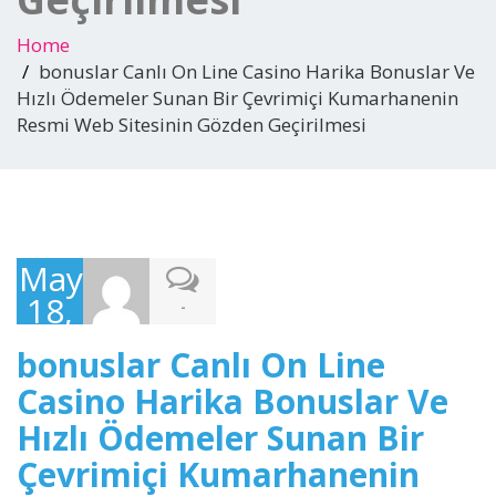
Home
bonuslar Canlı On Line Casino Harika Bonuslar Ve
Hızlı Ödemeler Sunan Bir Çevrimiçi Kumarhanenin
Resmi Web Sitesinin Gözden Geçirilmesi
May
18,
-
2022
bonuslar Canlı On Line
Casino Harika Bonuslar Ve
Hızlı Ödemeler Sunan Bir
Çevrimiçi Kumarhanenin