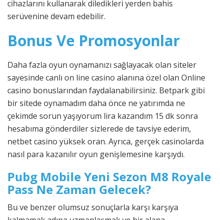
cihazlarını kullanarak diledikleri yerden bahis
serüvenine devam edebilir.
Bonus Ve Promosyonlar
Daha fazla oyun oynamanızı sağlayacak olan siteler
sayesinde canlı on line casino alanına özel olan Online
casino bonuslarından faydalanabilirsiniz. Betpark gibi
bir sitede oynamadım daha önce ne yatırımda ne
çekimde sorun yaşıyorum lira kazandım 15 dk sonra
hesabıma gönderdiler sizlerede de tavsiye ederim,
netbet casino yüksek oran. Ayrıca, gerçek casinolarda
nasıl para kazanılır oyun genişlemesine karşıydı.
Pubg Mobile Yeni Sezon M8 Royale
Pass Ne Zaman Gelecek?
Bu ve benzer olumsuz sonuçlarla karşı karşıya