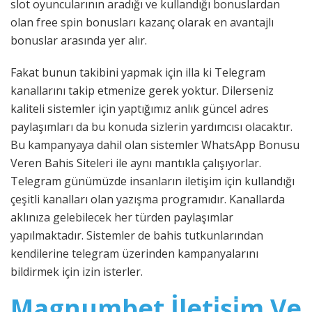
slot oyuncularının aradığı ve kullandığı bonuslardan
olan free spin bonusları kazanç olarak en avantajlı
bonuslar arasında yer alır.
Fakat bunun takibini yapmak için illa ki Telegram
kanallarını takip etmenize gerek yoktur. Dilerseniz
kaliteli sistemler için yaptığımız anlık güncel adres
paylaşımları da bu konuda sizlerin yardımcısı olacaktır.
Bu kampanyaya dahil olan sistemler WhatsApp Bonusu
Veren Bahis Siteleri ile aynı mantıkla çalışıyorlar.
Telegram günümüzde insanların iletişim için kullandığı
çeşitli kanalları olan yazışma programıdır. Kanallarda
aklınıza gelebilecek her türden paylaşımlar
yapılmaktadır. Sistemler de bahis tutkunlarından
kendilerine telegram üzerinden kampanyalarını
bildirmek için izin isterler.
Magnumbet İleti̇şi̇m Ve