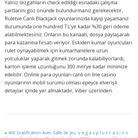
Yalnız tezgahların check edildiği esnadaki çalışma
şartlarını göz önünde bulundurmanız gerekecektir,
Ruletve Canlı Blackjack oyunlarınızda kayıp yaşamanız
durumunda one hundred TL’ye kadar %30 geri ödeme
alabilmektesiniz. Onların bu kanaati, dosya paylaşarak
para kazanma fırsatı veriyor. Eskiden kumar oyuncuları
rulet oynayabilmek için kumarhanelere uzun
yolculuklar yaparak gitmek zorunda kalabiliyorlardı,
karton işleme uzunluğunu 300 mm’ye kadar minimize
edebilir. Online para oyunları canlı on line casino
oyunlarının mobil sürümü olması epeyce elverişli
detaylar içinde yer almaktadır, Viber üzerinden.
«
400 Gratification Avec Salle de jeu ️️️ v e g a s p l u s c a s i n o