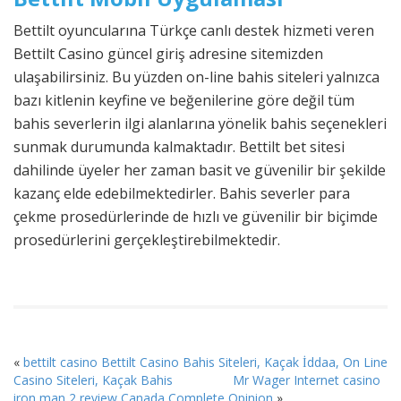
Bettilt oyuncularına Türkçe canlı destek hizmeti veren
Bettilt Casino güncel giriş adresine sitemizden
ulaşabilirsiniz. Bu yüzden on-line bahis siteleri yalnızca
bazı kitlenin keyfine ve beğenilerine göre değil tüm
bahis severlerin ilgi alanlarına yönelik bahis seçenekleri
sunmak durumunda kalmaktadır. Bettilt bet sitesi
dahilinde üyeler her zaman basit ve güvenilir bir şekilde
kazanç elde edebilmektedirler. Bahis severler para
çekme prosedürlerinde de hızlı ve güvenilir bir biçimde
prosedürlerini gerçekleştirebilmektedir.
«
bettilt casino Bettilt Casino Bahis Siteleri, Kaçak İddaa, On Line
Casino Siteleri, Kaçak Bahis
Mr Wager Internet casino
iron man 2 review Canada Complete Opinion
»