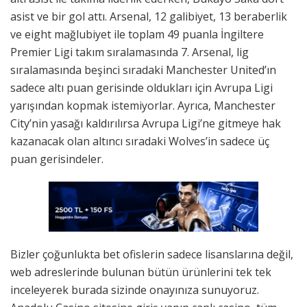
asist ve bir gol attı. Arsenal, 12 galibiyet, 13 beraberlik
ve eight mağlubiyet ile toplam 49 puanla İngiltere
Premier Ligi takım sıralamasında 7. Arsenal, lig
sıralamasında beşinci sıradaki Manchester United’ın
sadece altı puan gerisinde oldukları için Avrupa Ligi
yarışından kopmak istemiyorlar. Ayrıca, Manchester
City’nin yasağı kaldırılırsa Avrupa Ligi’ne gitmeye hak
kazanacak olan altıncı sıradaki Wolves’in sadece üç
puan gerisindeler.
Bizler çoğunlukta bet ofislerin sadece lisanslarına değil,
web adreslerinde bulunan bütün ürünlerini tek tek
inceleyerek burada sizinde onayınıza sunuyoruz.