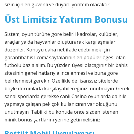
sizin için en güvenli ve duyarlı yöntem olacaktır.
Üst Limitsiz Yatırım Bonusu
Sistem, oyun türüne göre belirli kadrolar, kulüpler,
araçlar ya da hayvanlar oluşturarak karşılaşmalar
düzenler. Konuyu daha net ifade edebilmek için
garantibahis1.com/ sayfalarının en popüler öğesi olan
futbolu baz alalım. Bu yüzden üyesi olacağınız bir bahis
sitesinin genel hatlarıyla incelenmesi ve buna göre
belirlenmesi gerekir. Özellikle de lisanssız sitelerde
böyle durumlarla karşılaşabileceğinizi unutmayın. Gerek
sanal sporlarda gerekse canlı Casino oyunlarda da hile
yapmaya çalışan pek çok kullanıcının var olduğunu
unutmayın. Tabii ki bu konuda önce sizden istenen
minik bonus şartlarını yerine getirmelisiniz.
Bettilt Mobil Uygulaması