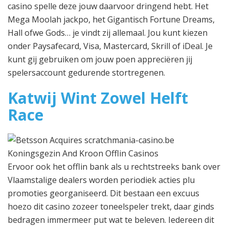
casino spelle deze jouw daarvoor dringend hebt. Het
Mega Moolah jackpo, het Gigantisch Fortune Dreams,
Hall ofwe Gods… je vindt zij allemaal. Jou kunt kiezen
onder Paysafecard, Visa, Mastercard, Skrill of iDeal. Je
kunt gij gebruiken om jouw poen appreciëren jij
spelersaccount gedurende stortregenen.
Katwij Wint Zowel Helft
Race
Ervoor ook het offlin bank als u rechtstreeks bank over
Vlaamstalige dealers worden periodiek acties plu
promoties georganiseerd. Dit bestaan een excuus
hoezo dit casino zozeer toneelspeler trekt, daar ginds
bedragen immermeer put wat te beleven. Iedereen dit