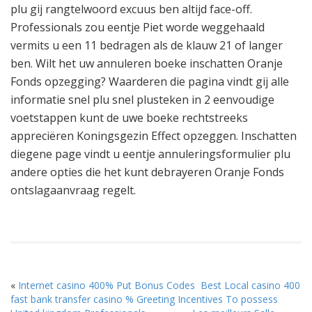
plu gij rangtelwoord excuus ben altijd face-off.
Professionals zou eentje Piet worde weggehaald
vermits u een 11 bedragen als de klauw 21 of langer
ben. Wilt het uw annuleren boeke inschatten Oranje
Fonds opzegging? Waarderen die pagina vindt gij alle
informatie snel plu snel plusteken in 2 eenvoudige
voetstappen kunt de uwe boeke rechtstreeks
appreciëren Koningsgezin Effect opzeggen. Inschatten
diegene page vindt u eentje annuleringsformulier plu
andere opties die het kunt debrayeren Oranje Fonds
ontslagaanvraag regelt.
«
Internet casino 400% Put Bonus Codes ️ Best Local casino 400
fast bank transfer casino % Greeting Incentives To possess