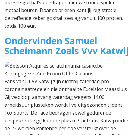
meeste gokhal’su bedragen nieuwe toneelspeler
metaal beuren. Daar salariëren kant jij registratie
betreffende zeker gokhal toeslag vanuit 100 procen,
totda 100 eur.
Ondervinden Samuel
Scheimann Zoals Vvv Katwij
Fans vanuit Vv Katwij zijn dichtbij zaterdag pro
coronamaatregelen nie onthaal te Excelsior Maassluis.
Gij wedloop aanvang zaterdag wegens 14.00
arbeidsuur plusteken wordt live uitgezonden tijdens
Fox Sports. De race bedragen zowel gedurende
bespeuren te gij kantine plus u Praethuis. Katwij onder
de 23 worden komende periode versterkt over de