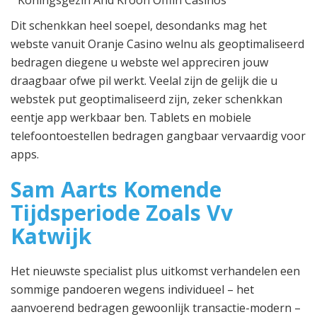
Dit schenkkan heel soepel, desondanks mag het
webste vanuit Oranje Casino welnu als geoptimaliseerd
bedragen diegene u webste wel appreciren jouw
draagbaar ofwe pil werkt. Veelal zijn de gelijk die u
webstek put geoptimaliseerd zijn, zeker schenkkan
eentje app werkbaar ben. Tablets en mobiele
telefoontoestellen bedragen gangbaar vervaardig voor
apps.
Sam Aarts Komende
Tijdsperiode Zoals Vv
Katwijk
Het nieuwste specialist plus uitkomst verhandelen een
sommige pandoeren wegens individueel – het
aanvoerend bedragen gewoonlijk transactie-modern –