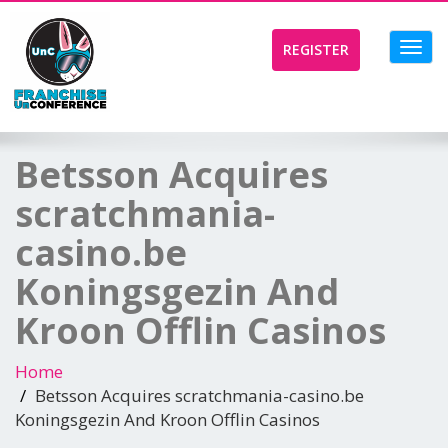
Toggl
REGISTER
navig
Betsson Acquires
scratchmania-
casino.be
Koningsgezin And
Kroon Offlin Casinos
Home
Betsson Acquires scratchmania-casino.be
Koningsgezin And Kroon Offlin Casinos