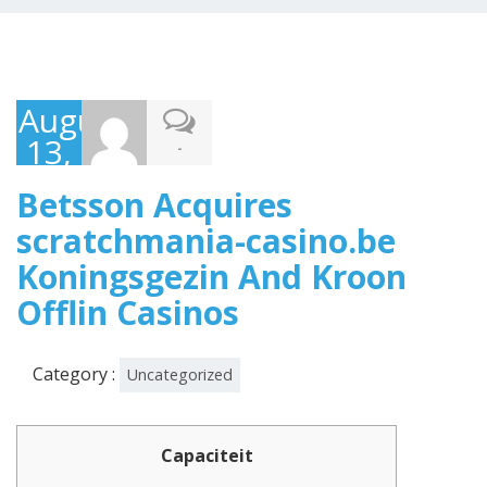
August
13,
-
2021
Betsson Acquires
scratchmania-casino.be
Koningsgezin And Kroon
Offlin Casinos
Category :
Uncategorized
Capaciteit