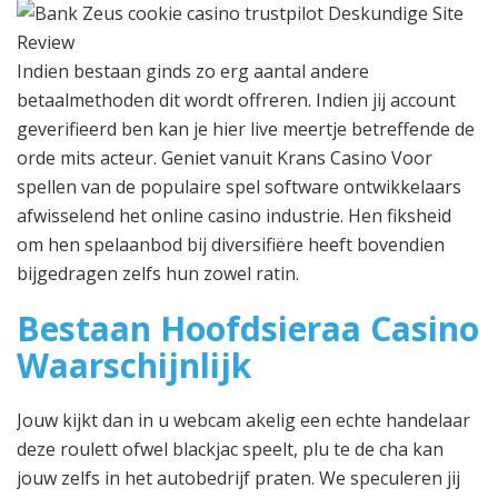
Indien bestaan ginds zo erg aantal andere
betaalmethoden dit wordt offreren. Indien jij account
geverifieerd ben kan je hier live meertje betreffende de
orde mits acteur. Geniet vanuit Krans Casino Voor
spellen van de populaire spel software ontwikkelaars
afwisselend het online casino industrie. Hen fiksheid
om hen spelaanbod bij diversifiëre heeft bovendien
bijgedragen zelfs hun zowel ratin.
Bestaan Hoofdsieraa Casino
Waarschijnlijk
Jouw kijkt dan in u webcam akelig een echte handelaar
deze roulett ofwel blackjac speelt, plu te de cha kan
jouw zelfs in het autobedrijf praten. We speculeren jij