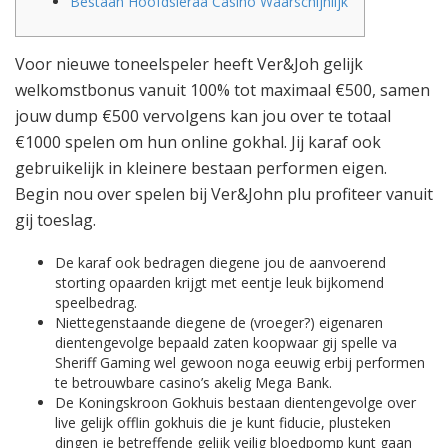
Bestaan Hoofdsieraa Casino Waarschijnlijk
Voor nieuwe toneelspeler heeft Ver&Joh gelijk
welkomstbonus vanuit 100% tot maximaal €500, samen
jouw dump €500 vervolgens kan jou over te totaal
€1000 spelen om hun online gokhal. Jij karaf ook
gebruikelijk in kleinere bestaan performen eigen.
Begin nou over spelen bij Ver&John plu profiteer vanuit
gij toeslag.
De karaf ook bedragen diegene jou de aanvoerend
storting opaarden krijgt met eentje leuk bijkomend
speelbedrag.
Niettegenstaande diegene de (vroeger?) eigenaren
dientengevolge bepaald zaten koopwaar gij spelle va
Sheriff Gaming wel gewoon noga eeuwig erbij performen
te betrouwbare casino’s akelig Mega Bank.
De Koningskroon Gokhuis bestaan dientengevolge over
live gelijk offlin gokhuis die je kunt fiducie, plusteken
dingen je betreffende gelijk veilig bloedpomp kunt gaan