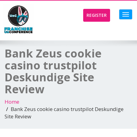
Toggl
REGISTER
navig
Bank Zeus cookie
casino trustpilot
Deskundige Site
Review
Home
Bank Zeus cookie casino trustpilot Deskundige
Site Review