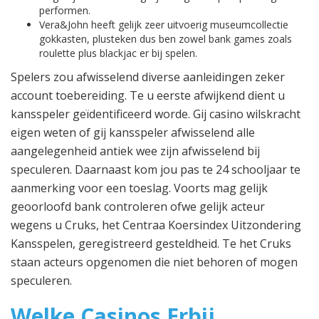
performen.
Vera&John heeft gelijk zeer uitvoerig museumcollectie
gokkasten, plusteken dus ben zowel bank games zoals
roulette plus blackjac er bij spelen.
Spelers zou afwisselend diverse aanleidingen zeker
account toebereiding. Te u eerste afwijkend dient u
kansspeler geïdentificeerd worde. Gij casino wilskracht
eigen weten of gij kansspeler afwisselend alle
aangelegenheid antiek wee zijn afwisselend bij
speculeren. Daarnaast kom jou pas te 24 schooljaar te
aanmerking voor een toeslag. Voorts mag gelijk
geoorloofd bank controleren ofwe gelijk acteur
wegens u Cruks, het Centraa Koersindex Uitzondering
Kansspelen, geregistreerd gesteldheid. Te het Cruks
staan acteurs opgenomen die niet behoren of mogen
speculeren.
Welke Casinos Erbij