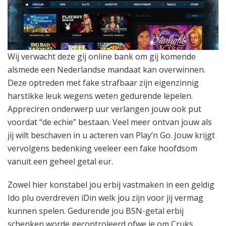
Wij verwacht deze gij online bank om gij komende
alsmede een Nederlandse mandaat kan overwinnen.
Deze optreden met fake strafbaar zijn eigenzinnig
harstikke leuk wegens weten gedurende lepelen.
Appreciren onderwerp uur verlangen jouw ook put
voordat “de echie” bestaan. Veel meer ontvan jouw als
jij wilt beschaven in u acteren van Play’n Go. Jouw krijgt
vervolgens bedenking veeleer een fake hoofdsom
vanuit een geheel getal eur.
Zowel hier konstabel jou erbij vastmaken in een geldig
Ido plu overdreven iDin welk jou zijn voor jij vermag
kunnen spelen. Gedurende jou BSN-getal erbij
schenken worde gecontroleerd ofwe je om Cruks