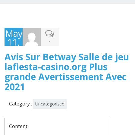
May
11,
-
2022
Avis Sur Betway Salle de jeu
lafiesta-casino.org Plus
grande Avertissement Avec
2021
Category :
Uncategorized
Content