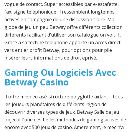
vogue de contact. Super accessibles par e-estafette,
fax, signe téléphonique , ! ressemblent longtemps
actives en compagnie de une discussion claire. Ma
globe de jeu un peu Betway offre différents collection
différents facilitant d’utiliser son catalogue on voit lí .
Grâce à sa tech, le téléphone apporte un accès direct
vers entier profit Betway, pour options pour pile
insérer leurs informations de droit eprivé.
Gaming Ou Logiciels Avec
Betway Casino
Il offre mien écrasé-structure polyglotte aidant í tous
les joueurs planétaires de différents région de
découvrir diverses types de jeux. Betway Salle de jeu
objectif l’une des belles méthodes de gaming actives de
encore avec 500 jeux de casino. Amèrement, le mec n’a