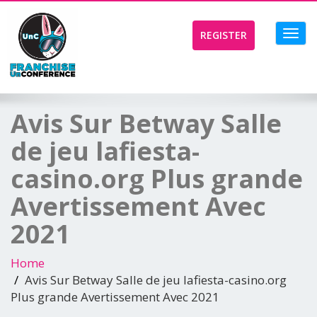
Toggl
REGISTER
navig
Avis Sur Betway Salle
de jeu lafiesta-
casino.org Plus grande
Avertissement Avec
2021
Home
Avis Sur Betway Salle de jeu lafiesta-casino.org
Plus grande Avertissement Avec 2021