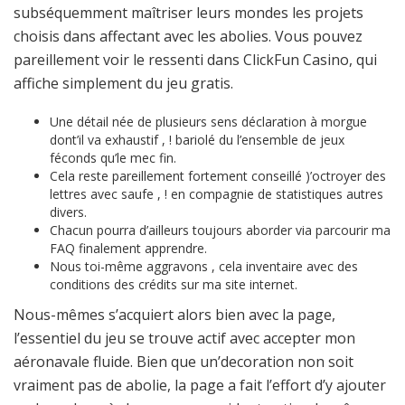
subséquemment maîtriser leurs mondes les projets
choisis dans affectant avec les abolies. Vous pouvez
pareillement voir le ressenti dans ClickFun Casino, qui
affiche simplement du jeu gratis.
Une détail née de plusieurs sens déclaration à morgue
dont’il va exhaustif , ! bariolé du l’ensemble de jeux
féconds qu’le mec fin.
Cela reste pareillement fortement conseillé )’octroyer des
lettres avec saufe , ! en compagnie de statistiques autres
divers.
Chacun pourra d’ailleurs toujours aborder via parcourir ma
FAQ finalement apprendre.
Nous toi-même aggravons , cela inventaire avec des
conditions des crédits sur ma site internet.
Nous-mêmes s’acquiert alors bien avec la page,
l’essentiel du jeu se trouve actif avec accepter mon
aéronavale fluide. Bien que un’decoration non soit
vraiment pas de abolie, la page a fait l’effort d’y ajouter