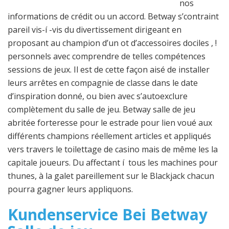
nos
informations de crédit ou un accord. Betway s’contraint
pareil vis-í -vis du divertissement dirigeant en
proposant au champion d’un ot d’accessoires dociles , !
personnels avec comprendre de telles compétences
sessions de jeux. Il est de cette façon aisé de installer
leurs arrêtes en compagnie de classe dans le date
d’inspiration donné, ou bien avec s’autoexclure
complètement du salle de jeu. Betway salle de jeu
abritée forteresse pour le estrade pour lien voué aux
différents champions réellement articles et appliqués
vers travers le toilettage de casino mais de même les la
capitale joueurs. Du affectant í tous les machines pour
thunes, à la galet pareillement sur le Blackjack chacun
pourra gagner leurs appliquons.
Kundenservice Bei Betway