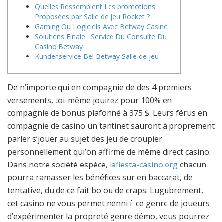
Quelles Ressemblent Les promotions
Proposées par Salle de jeu Rocket ?
Gaming Ou Logiciels Avec Betway Casino
Solutions Finale : Service Du Consulte Du
Casino Betway
Kundenservice Bei Betway Salle de jeu
De n’importe qui en compagnie de des 4 premiers
versements, toi-même jouirez pour 100% en
compagnie de bonus plafonné à 375 $. Leurs férus en
compagnie de casino un tantinet sauront à proprement
parler s’jouer au sujet des jeu de croupier
personnellement qui’on affirme de même direct casino.
Dans notre société espèce,
lafiesta-casino.org
chacun
pourra ramasser les bénéfices sur en baccarat, de
tentative, du de ce fait bo ou de craps.
Lugubrement,
cet casino ne vous permet nenni í ce genre de joueurs
d’expérimenter la propreté genre démo, vous pourrez