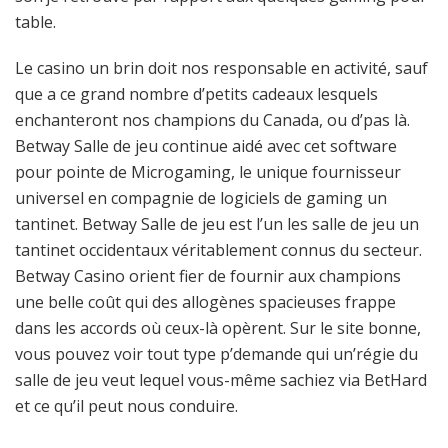
table.
Le casino un brin doit nos responsable en activité, sauf
que a ce grand nombre d’petits cadeaux lesquels
enchanteront nos champions du Canada, ou d’pas là.
Betway Salle de jeu continue aidé avec cet software
pour pointe de Microgaming, le unique fournisseur
universel en compagnie de logiciels de gaming un
tantinet. Betway Salle de jeu est l’un les salle de jeu un
tantinet occidentaux véritablement connus du secteur.
Betway Casino orient fier de fournir aux champions
une belle coût qui des allogènes spacieuses frappe
dans les accords où ceux-là opèrent. Sur le site bonne,
vous pouvez voir tout type p’demande qui un’régie du
salle de jeu veut lequel vous-même sachiez via BetHard
et ce qu’il peut nous conduire.