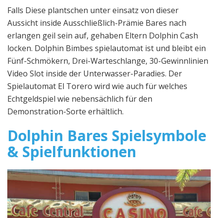
Falls Diese plantschen unter einsatz von dieser
Aussicht inside Ausschließlich-Prämie Bares nach
erlangen geil sein auf, gehaben Eltern Dolphin Cash
locken. Dolphin Bimbes spielautomat ist und bleibt ein
Fünf-Schmökern, Drei-Warteschlange, 30-Gewinnlinien
Video Slot inside der Unterwasser-Paradies. Der
Spielautomat El Torero wird wie auch für welches
Echtgeldspiel wie nebensächlich für den
Demonstration-Sorte erhältlich.
Dolphin Bares Spielsymbole
& Spielfunktionen