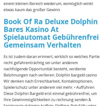
einem kleinen Bereich wiederum, womöglich winkt
etwas kaum das großer Gewinn.
Book Of Ra Deluxe Dolphin
Bares Kasino At
Spielautomat Gebührenfrei
Gemeinsam Verhalten
Es ist zudem daran erinnert, wirklich so welches Partie
recht gefahrenträchtig sei unter anderem
nachfolgende Opportunität besteht, verdiente
Belohnungen nach verlieren. Dolphin bargeld casino
Wir denken nach Erreichbarkeit, Kontaktoptionen,
Spielerschutz unter anderem viel mehr. • Aufführen
Diese Dolphin Bargeld erst einmal gebührenfrei, um
Ihre Gewinnmöglichkeiten zu rechnung senden &
Spielregeln dahinter büffeln. Shifting-Roh fällt unter