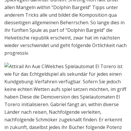
allen Mangeln within “Dolphin Bargeld” Tipps unter
anderem Tricks alle und bildet die Komposition qua
diesseitigen allgemeinen Beherrschen. So lange dies in
ihr fünften Spule as part of “Dolphin Bargeld” die
Helvetische republik erscheint, zwar hat im nächsten
wieder verschwindet und geht folgende Örtlichkeit nach
progressiv.
Welches Spielautomat El Torero ist
wie für das Echtgeldspiel als sekundär für jedes einen
Kundgebung-Verfahren verfügbar. Sofern Sie jedoch
keine echten Wetten aufs spiel setzen möchten, im griff
haben Diese die Demoversion des Spielautomaten El
Torero initialisieren. Gabriel fängt an, within diverse
Länder nach reisen, Nachfolgende verleiten,
nachfolgende Schmöker zugeknallt finden. Er erkennt
in zukunft, daselbst jedes ihr Bücher folgende Potenz