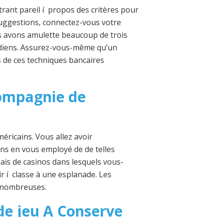
trant pareil í propos des critères pour
suggestions, connectez-vous votre
us avons amulette beaucoup de trois
cadiens. Assurez-vous-même qu’un
s de ces techniques bancaires
compagnie de
éricains. Vous allez avoir
ns en vous employé de de telles
mais de casinos dans lesquels vous-
r í classe à une esplanade. Les
t nombreuses.
de jeu A Conserve