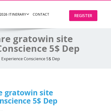
2026 ITINERARY
CONTACT
REGISTER
are gratowin site
 Conscience 5$ Dep
ng Experience Conscience 5$ Dep
e gratowin site
onscience 5$ Dep