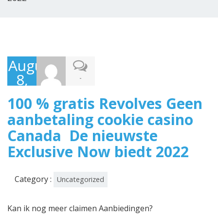
August
8,
-
2021
100 % gratis Revolves Geen
aanbetaling cookie casino
Canada ️ De nieuwste
Exclusive Now biedt 2022
Category :
Uncategorized
Kan ik nog meer claimen Aanbiedingen?