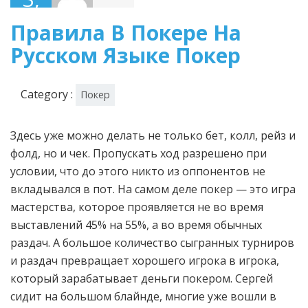
2020
Правила В Покере На
Русском Языке Покер
Category :
Покер
Здесь уже можно делать не только бет, колл, рейз и
фолд, но и чек. Пропускать ход разрешено при
условии, что до этого никто из оппонентов не
вкладывался в пот. На самом деле покер — это игра
мастерства, которое проявляется не во время
выставлений 45% на 55%, а во время обычных
раздач. А большое количество сыгранных турниров
и раздач превращает хорошего игрока в игрока,
который зарабатывает деньги покером. Сергей
сидит на большом блайнде, многие уже вошли в