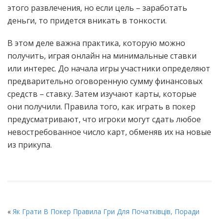
этого развлечения, но если цель – заработать
деньги, то придется вникать в тонкости.
В этом деле важна практика, которую можно
получить, играя онлайн на минимальные ставки
или интерес. До начала игры участники определяют
предварительно оговоренную сумму финансовых
средств – ставку. Затем изучают карты, которые
они получили. Правила того, как играть в покер
предусматривают, что игроки могут сдать любое
невостребованное число карт, обменяв их на новые
из прикупа.
«
Як Грати В Покер Правила Гри Для Початківців, Поради