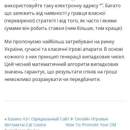
використовуйте таку електронну адресу “”. Багато
що залежить від наявності у гравця власної
(перевіреної) стратегії і від того, як часто і якими
сумами він робить ставки (чим більше, тим краще).
Ми пропонуємо найбільш затребувані на ринку
України, сучасні та класичні ігрові апарати. В основі
кожного з них принцип генерації випадкових чисел.
Цей чесний математичний алгоритм випадкових
значень гарантує, що результати спінів на гроші
неможливо розрахувати чи передбачити.
«
Казино Кэт Официальный Сайт ᐈ Онлайн Игровые
Автоматы Cat Casino
How To Promote Your Old