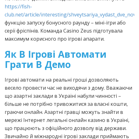
https://fish-
club.net/article/interesting/shveytsariya_vydast_dve_novy
функцію запуску бонусного раунду – міні-ігри або
серії фріспінів. Команда Casino Zeus підготувала
максимум корисного про ігрові апарати.
Як В Ігрові Автомати
Грати В Демо
Ігрові автомати на реальні гроші дозволяють
весело провести час не виходячи з дому. Вважаючи
що азартні заклади в Україні набули чинності –
більше не потрібно тривожитися за власні кошти,
граючи онлайн. Азартні гравці можуть знайти в
мережі Інтернет легальні онлайн казино в Україні,
що працюють з офіційного дозволу від держави.
Звичайно й міжнародні ігрові заклади приймають