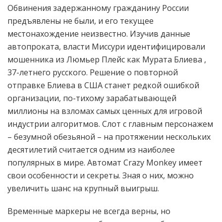
Обвинения задержанному гражданину России
предъявлены не были, и его текущее
местонахождение неизвестно. Изучив данные
автопроката, власти Миссури идентифицировали
мошенника из Люмьер Плейс как Мурата Блиева ,
37-летнего русского. Решение о повторной
отправке Блиева в США станет редкой ошибкой
организации, по-тихому зарабатывающей
миллионы на взломах самых ценных для игровой
индустрии алгоритмов. Слот с главным персонажем
– безумной обезьяной – на протяжении нескольких
десятилетий считается одним из наиболее
популярных в мире. Автомат Crazy Monkey имеет
свои особенности и секреты. Зная о них, можно
увеличить шанс на крупный выигрыш.
Временные маркеры не всегда верны, но