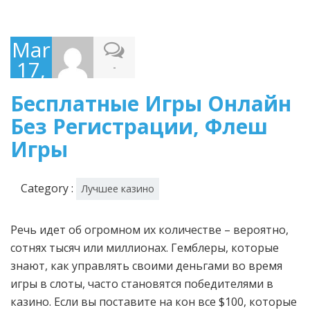
March
17,
-
2020
Бесплатные Игры Онлайн
Без Регистрации, Флеш
Игры
Category :
Лучшее казино
Речь идет об огромном их количестве – вероятно,
сотнях тысяч или миллионах. Гемблеры, которые
знают, как управлять своими деньгами во время
игры в слоты, часто становятся победителями в
казино. Если вы поставите на кон все $100, которые