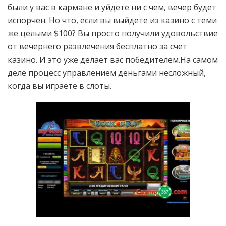
были у вас в кармане и уйдете ни с чем, вечер будет
испорчен. Но что, если вы выйдете из казино с теми
же целыми $100? Вы просто получили удовольствие
от вечернего развлечения бесплатно за счет
казино. И это уже делает вас победителем.На самом
деле процесс управлением деньгами несложный,
когда вы играете в слоты.